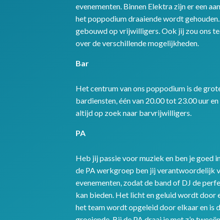
evenementen. Binnen Elektra zijn er een aa
het poppodium draaiende wordt gehouden. 
gebouwd op vrijwilligers. Ook jij zou ons t
over de verschillende mogelijkheden.
Bar
Het centrum van ons poppodium is de grote 
bardiensten, één van 20.00 tot 23.00 uur en 
altijd op zoek naar barvrijwilligers.
PA
Heb jij passie voor muziek en ben je goed i
de PA werkgroep ben jij verantwoordelijk v
evenementen, zodat de band of DJ de perfe
kan bieden. Het licht en geluid wordt door e
het team wordt opgeleid door elkaar en is 
groeiende. Bij de PA draai je met z’n tweeë