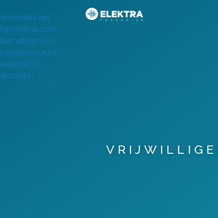
eptondela.net
fxpfestival.com
learnathome.ru
napastousce.cz
seasonic.ru
skzsad.ru
VRIJWILLIG