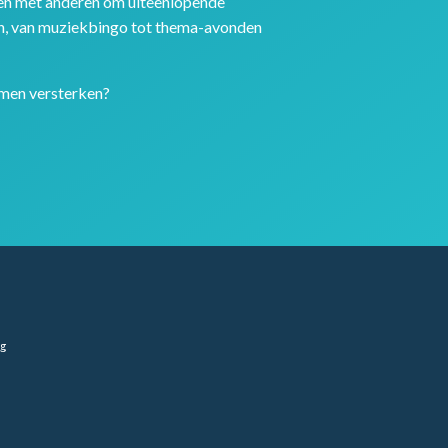
en met anderen om uiteenlopende
n, van muziekbingo tot thema-avonden
omen versterken?
ng