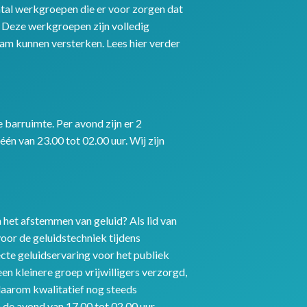
ntal werkgroepen die er voor zorgen dat
Deze werkgroepen zijn volledig
eam kunnen versterken. Lees hier verder
barruimte. Per avond zijn er 2
één van 23.00 tot 02.00 uur. Wij zijn
n het afstemmen van geluid? Als lid van
oor de geluidstechniek tijdens
cte geluidservaring voor het publiek
en kleinere groep vrijwilligers verzorgd,
daarom kwalitatief nog steeds
n de avond van 17.00 tot 02.00 uur.