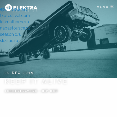
MENU
eptondela.net
fxpfestival.com
learnathome.ru
napastousce.cz
seasonic.ru
skzsad.ru
20 DEC 2019
KEEP IT ALIVE
JONGERENAVOND - HIP HOP