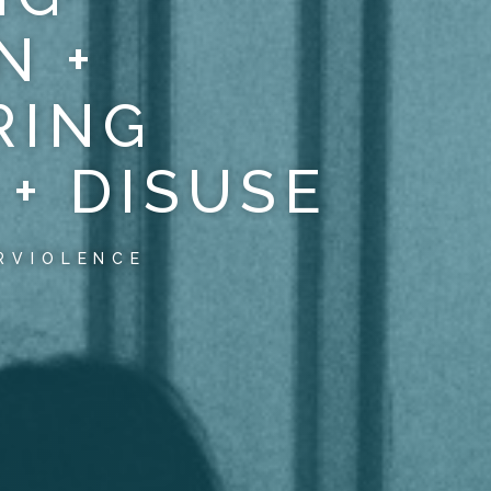
N +
RING
+ DISUSE
RVIOLENCE