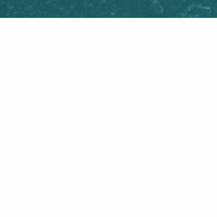
9 februari staat volledig in het teken van Gr
pakket bestaande uit een paar van de dikste
bieden heeft!