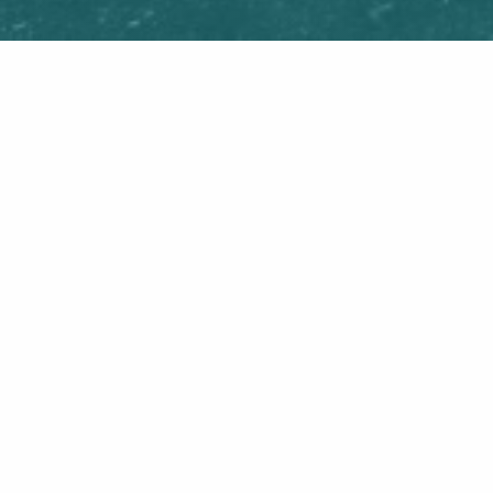
indcore en Powerviolence, met een
 underground bands die Nederland te