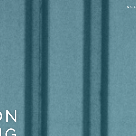
AG
ON
NG