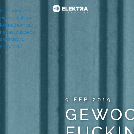
eptondela.net
fxpfestival.com
learnathome.ru
napastousce.cz
seasonic.ru
skzsad.ru
9 FEB 2019
GEWO
FUCKI