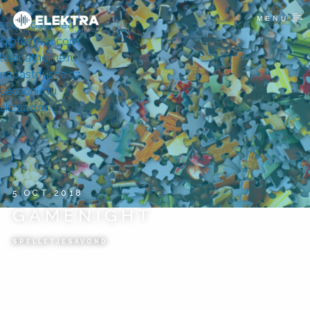
MENU
eptondela.net
fxpfestival.com
learnathome.ru
napastousce.cz
seasonic.ru
skzsad.ru
5 OCT 2018
GAMENIGHT
SPELLETJESAVOND