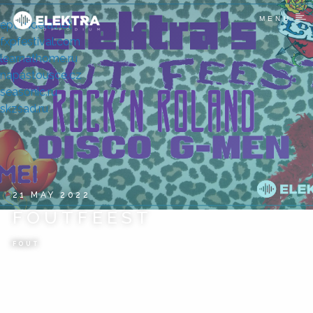
MENU
eptondela.net
fxpfestival.com
learnathome.ru
napastousce.cz
seasonic.ru
skzsad.ru
21 MAY 2022
FOUTFEEST
FOUT