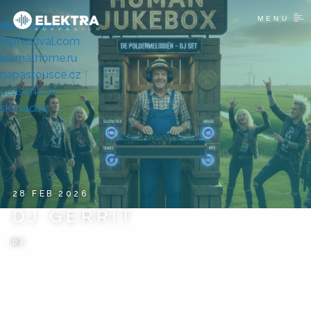
MENU
eptondela.net
fxpfestival.com
learnathome.ru
napastousce.cz
seasonic.ru
skzsad.ru
28 FEB 2026
DJ GERRIT
DJ