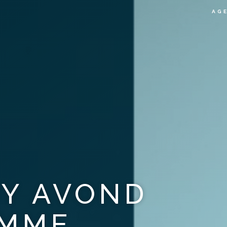
AG
Y AVOND
IMME