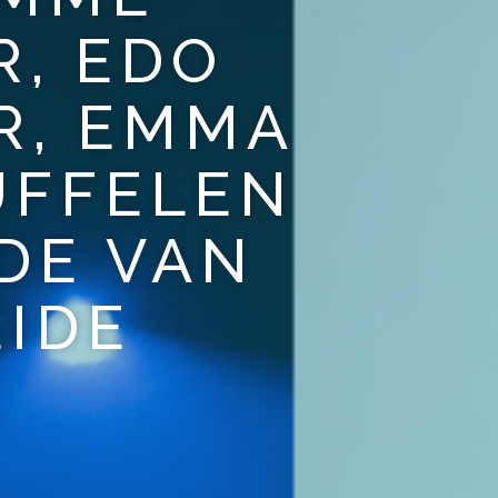
R, EDO
R, EMMA
UFFELEN
DE VAN
EIDE