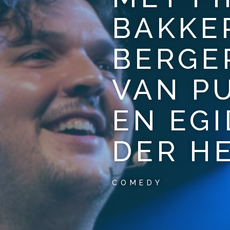
BAKKE
BERGE
VAN P
EN EGI
DER H
COMEDY