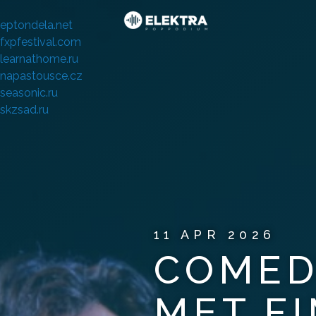
eptondela.net
fxpfestival.com
learnathome.ru
napastousce.cz
seasonic.ru
skzsad.ru
11 APR 2026
COMED
MET F