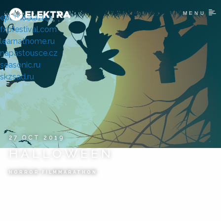
MENU
eptondela.net
fxpfestival.com
learnathome.ru
napastousce.cz
seasonic.ru
skzsad.ru
27 OCT 2019
HALLOWEEN
HORROR FILMMARATHON